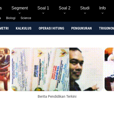
s
Segment
Soal 1
Soal 2
Studi
Info
a
Biologi
Science
METRI
KALKULUS
OPERASI HITUNG
PENGUKURAN
TRIGONO
Berita Pendidikan Terkini