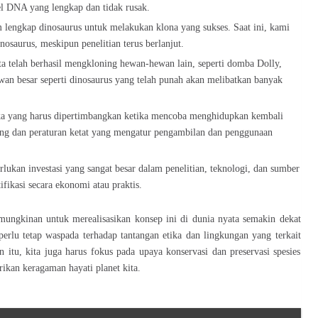
el DNA yang lengkap dan tidak rusak.
engkap dinosaurus untuk melakukan klona yang sukses. Saat ini, kami
osaurus, meskipun penelitian terus berlanjut.
a telah berhasil mengkloning hewan-hewan lain, seperti domba Dolly,
wan besar seperti dinosaurus yang telah punah akan melibatkan banyak
ika yang harus dipertimbangkan ketika mencoba menghidupkan kembali
dang dan peraturan ketat yang mengatur pengambilan dan penggunaan
ukan investasi yang sangat besar dalam penelitian, teknologi, dan sumber
ifikasi secara ekonomi atau praktis.
emungkinan untuk merealisasikan konsep ini di dunia nyata semakin dekat
erlu tetap waspada terhadap tantangan etika dan lingkungan yang terkait
 itu, kita juga harus fokus pada upaya konservasi dan preservasi spesies
ikan keragaman hayati planet kita.