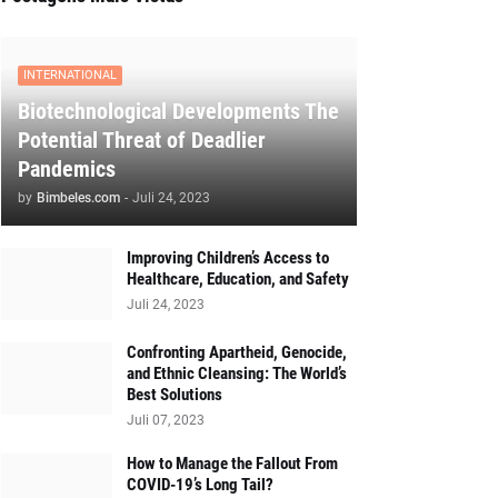
INTERNATIONAL
Biotechnological Developments The
Potential Threat of Deadlier
Pandemics
by
Bimbeles.com
-
Juli 24, 2023
Improving Children’s Access to
Healthcare, Education, and Safety
Juli 24, 2023
Confronting Apartheid, Genocide,
and Ethnic Cleansing: The World’s
Best Solutions
Juli 07, 2023
How to Manage the Fallout From
COVID-19’s Long Tail?