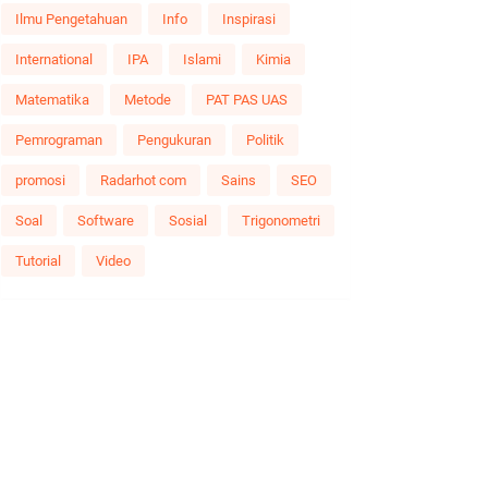
Ilmu Pengetahuan
Info
Inspirasi
International
IPA
Islami
Kimia
Matematika
Metode
PAT PAS UAS
Pemrograman
Pengukuran
Politik
promosi
Radarhot com
Sains
SEO
Soal
Software
Sosial
Trigonometri
Tutorial
Video