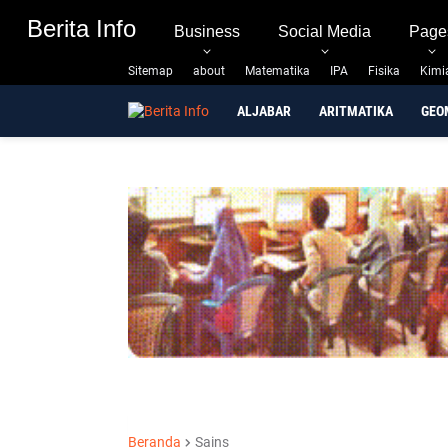
Berita Info
Berita Info
Business
Social Media
Page
Sitemap
about
Matematika
IPA
Fisika
Kimi
ALJABAR
ARITMATIKA
GEO
Beranda
Sains