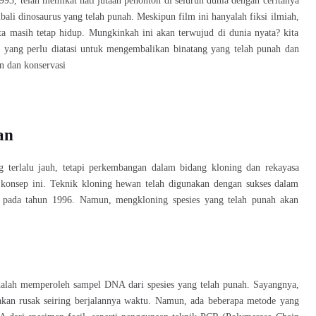
1993, telah memikat hati jutaan penonton di seluruh dunia dengan ceritanya
li dinosaurus yang telah punah. Meskipun film ini hanyalah fiksi ilmiah,
ta masih tetap hidup. Mungkinkah ini akan terwujud di dunia nyata? kita
 yang perlu diatasi untuk mengembalikan binatang yang telah punah dan
n dan konservasi
an
ng terlalu jauh, tetapi perkembangan dalam bidang kloning dan rekayasa
 konsep ini. Teknik kloning hewan telah digunakan dengan sukses dalam
y pada tahun 1996. Namun, mengkloning spesies yang telah punah akan
dalah memperoleh sampel DNA dari spesies yang telah punah. Sayangnya,
kan rusak seiring berjalannya waktu. Namun, ada beberapa metode yang