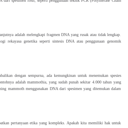
 dari spesimen fosil, seperti penggunaan teknik PCR (Polymerase Chain
anjutnya adalah melengkapi fragmen DNA yang rusak atau tidak lengkap.
ogi rekayasa genetika seperti sintesis DNA atau penggunaan genomik
embalikan dengan sempurna, ada kemungkinan untuk menemukan spesies
ontohnya adalah mammothia, yang sudah punah sekitar 4.000 tahun yang
loning mammoth menggunakan DNA dari spesimen yang ditemukan dalam
atkan pertanyaan etika yang kompleks. Apakah kita memiliki hak untuk